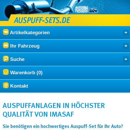
Artikelkategorien
Ihr Fahrzeug
Suche
Warenkorb (0)
Kontakt
AUSPUFFANLAGEN IN HÖCHSTER
QUALITÄT VON IMASAF
Sie benötigen ein hochwertiges Auspuff-Set für Ihr Auto?