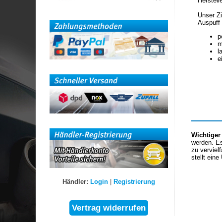
Herstell
Unser Zi
Auspuff 
p
m
l
e
Wichtiger
werden. Es
zu verviel
stellt eine
Händler:
Login
|
Registrierung