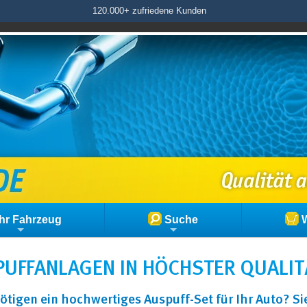
120.000+ zufriedene Kunden
hr Fahrzeug
Suche
W
UFFANLAGEN IN HÖCHSTER QUALIT
ötigen ein hochwertiges Auspuff-Set für Ihr Auto? S