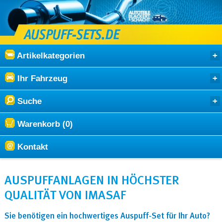
Artikelkategorien
Ihr Fahrzeug
Suche
Warenkorb (0)
Kontakt
AUSPUFFANLAGEN IN HÖCHSTER
QUALITÄT VON IMASAF
Sie benötigen ein hochwertiges Auspuff-Set für Ihr Auto?