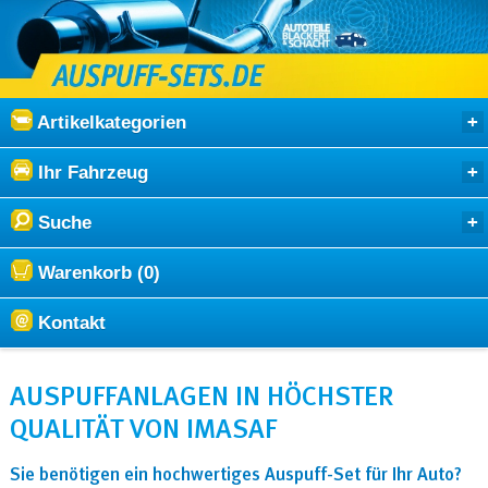
Artikelkategorien
Ihr Fahrzeug
Suche
Warenkorb (0)
Kontakt
AUSPUFFANLAGEN IN HÖCHSTER
QUALITÄT VON IMASAF
Sie benötigen ein hochwertiges Auspuff-Set für Ihr Auto?