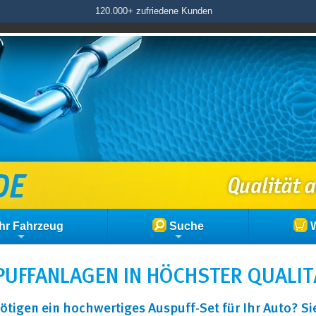
120.000+ zufriedene Kunden
hr Fahrzeug
Suche
W
UFFANLAGEN IN HÖCHSTER QUALIT
ötigen ein hochwertiges Auspuff-Set für Ihr Auto? S