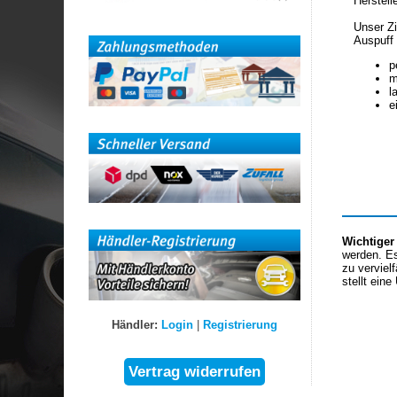
Herstell
Unser Zi
Auspuff 
p
m
l
e
Wichtiger
werden. Es
zu verviel
stellt eine
Händler:
Login
|
Registrierung