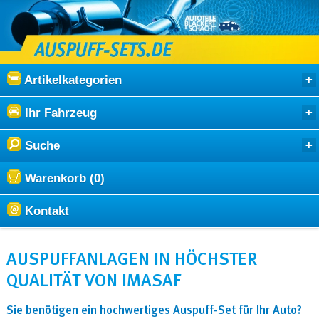
Artikelkategorien
Ihr Fahrzeug
Suche
Warenkorb (0)
Kontakt
AUSPUFFANLAGEN IN HÖCHSTER
QUALITÄT VON IMASAF
Sie benötigen ein hochwertiges Auspuff-Set für Ihr Auto?