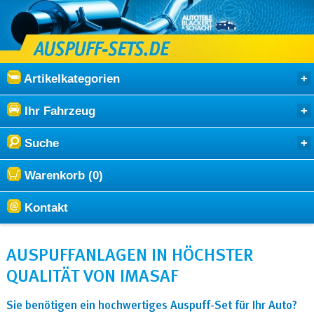
Artikelkategorien
Ihr Fahrzeug
Suche
Warenkorb (0)
Kontakt
AUSPUFFANLAGEN IN HÖCHSTER
QUALITÄT VON IMASAF
Sie benötigen ein hochwertiges Auspuff-Set für Ihr Auto?