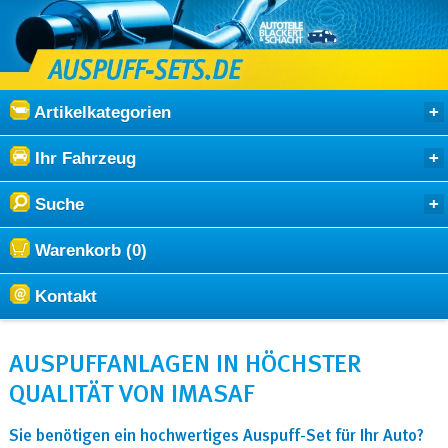
Artikelkategorien
Ihr Fahrzeug
Suche
Warenkorb (0)
Kontakt
AUSPUFFANLAGEN IN HÖCHSTER
QUALITÄT VON IMASAF
Sie benötigen ein hochwertiges Auspuff-Set für Ihr Auto?