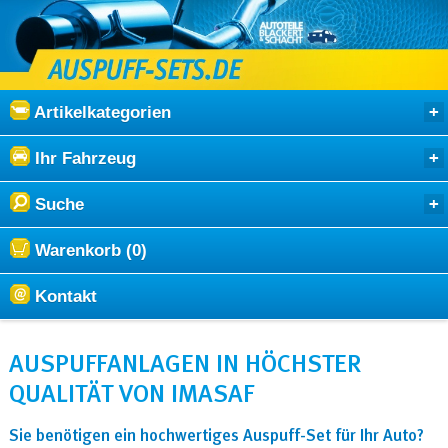
Artikelkategorien
Ihr Fahrzeug
Suche
Warenkorb (0)
Kontakt
AUSPUFFANLAGEN IN HÖCHSTER
QUALITÄT VON IMASAF
Sie benötigen ein hochwertiges Auspuff-Set für Ihr Auto?