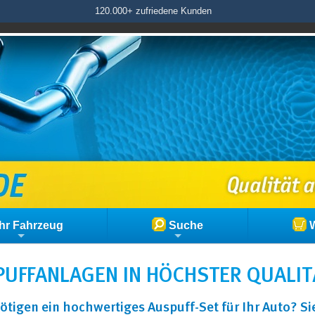
120.000+ zufriedene Kunden
hr Fahrzeug
Suche
W
UFFANLAGEN IN HÖCHSTER QUALIT
ötigen ein hochwertiges Auspuff-Set für Ihr Auto? S