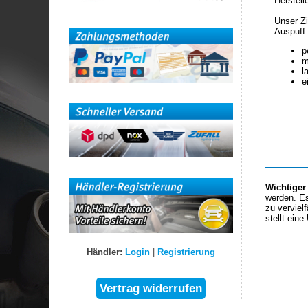
Herstell
Unser Zi
Auspuff 
p
m
l
e
Wichtiger
werden. Es
zu verviel
stellt eine
Händler:
Login
|
Registrierung