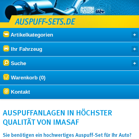
Artikelkategorien
Ihr Fahrzeug
Suche
Warenkorb (0)
Kontakt
AUSPUFFANLAGEN IN HÖCHSTER
QUALITÄT VON IMASAF
Sie benötigen ein hochwertiges Auspuff-Set für Ihr Auto?